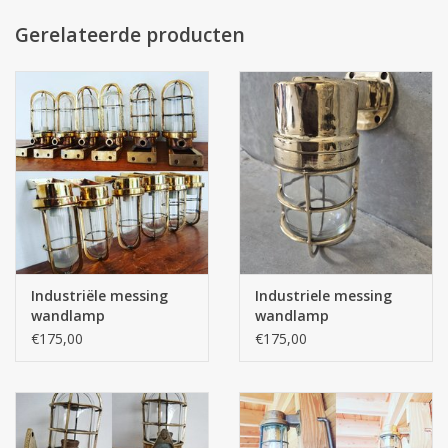
Gerelateerde producten
Industriële messing
Industriele messing
wandlamp
wandlamp
scheepslampen
scheepslamp
€175,00
€175,00
bullseyelampen
tuinlampen