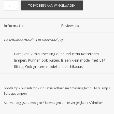
+
TOEVOEGEN AAN WINKELWAGEN
-
Informatie
Reviews
(0)
Beschikbaarheid:
Op voorraad
(2)
Partij van 7 mini messing oude Industria Rotterdam
lampen. Kunnen ook buiten. Is een klein model met E14
fitting. Ook grotere modellen beschikbaar.
Worden bedraad op afspraak.
bootlamp
/
buitenlamp
/
industria Rotterdam
/
messing lamp
/
Mini lamp
/
0645152211
Scheepslampen
Aan verlanglijst toevoegen
/
Toevoegen om te vergelijken
/
Afdrukken