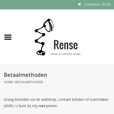
0 Artikelen - €0,00
Home
Industrial lamps
Vintage lamps
Industrial clocks
Betaalmethoden
HOME
/
BETAALMETHODEN
Graag bestellen via de webshop, contant betalen of overmaken
(KNB). U kunt bij mij
niet
pinnen.