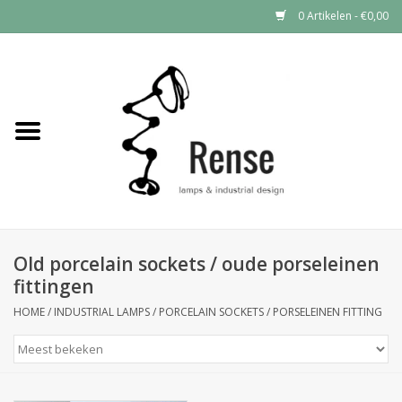
0 Artikelen - €0,00
Home
Industrial lamps
Vintage lamps
Industrial clocks
Old porcelain sockets / oude porseleinen
fittingen
HOME
/
INDUSTRIAL LAMPS
/
PORCELAIN SOCKETS / PORSELEINEN FITTING