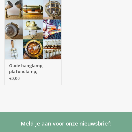
Oude hanglamp,
plafondlamp,
wandlamp,
€0,00
bureaulamp,
vloerlamp
Meld je aan voor onze nieuwsbrief: