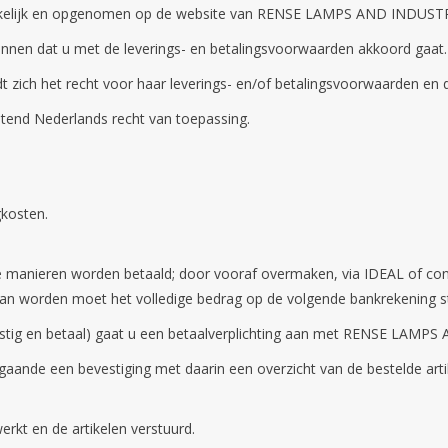
ankelijk en opgenomen op de website van RENSE LAMPS AND INDUST
kennen dat u met de leverings- en betalingsvoorwaarden akkoord gaat.
 het recht voor haar leverings- en/of betalingsvoorwaarden en de 
itend Nederlands recht van toepassing.
gkosten.
e manieren worden betaald; door vooraf overmaken, via IDEAL of contan
an worden moet het volledige bedrag op de volgende bankrekenin
bevestig en betaal) gaat u een betaalverplichting aan met RENSE LA
gaande een bevestiging met daarin een overzicht van de bestelde art
rkt en de artikelen verstuurd.