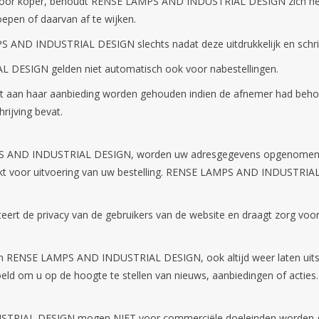
ng door koper, behoudt RENSE LAMPS AND INDUSTRIAL DESIGN zich het 
epen of daarvan af te wijken.
AND INDUSTRIAL DESIGN slechts nadat deze uitdrukkelijk en schrifte
DESIGN gelden niet automatisch ook voor nabestellingen.
n haar aanbieding worden gehouden indien de afnemer had behoren
rijving bevat.
LAMPS AND INDUSTRIAL DESIGN, worden uw adresgegevens opgenomen
 voor uitvoering van uw bestelling. RENSE LAMPS AND INDUSTRIAL 
de privacy van de gebruikers van de website en draagt zorg voor 
van RENSE LAMPS AND INDUSTRIAL DESIGN, ook altijd weer laten uitsch
oeld om u op de hoogte te stellen van nieuws, aanbiedingen of acties.
STRIAL DESIGN mogen NIET voor commerciële doeleinden worden g