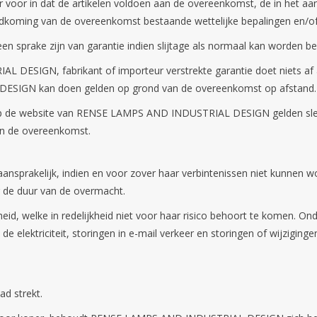
r in dat de artikelen voldoen aan de overeenkomst, de in het aanbo
ndkoming van de overeenkomst bestaande wettelijke bepalingen en/of
geen sprake zijn van garantie indien slijtage als normaal kan worden 
DESIGN, fabrikant of importeur verstrekte garantie doet niets af a
SIGN kan doen gelden op grond van de overeenkomst op afstand.
n op de website van RENSE LAMPS AND INDUSTRIAL DESIGN gelden slech
van de overeenkomst.
sprakelijk, indien en voor zover haar verbintenissen niet kunnen 
r de duur van de overmacht.
, welke in redelijkheid niet voor haar risico behoort te komen. Onder
n de elektriciteit, storingen in e-mail verkeer en storingen of wijzigin
ad strekt.