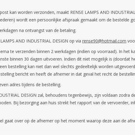
per post kan worden verzonden, maakt RENSE LAMPS AND INDUSTRIAL 
goederen) wordt een persoonlijke afspraak gemaakt om de bestelde go
erkdagen na ontvangst van de betaling.
NSE LAMPS AND INDUSTRIAL DESIGN op via
rense90@hotmail.com
voor
a te verzenden binnen 2 werkdagen (indien op voorraad). In het ka
binnen 30 dagen uitvoeren. Indien dit niet mogelijk is (doordat het
 een bestelling kan niet dan wel slechts gedeeltelijk worden uitgevo
stelling bericht en heeft de afnemer in dat geval het recht de bestell
ven adres tijdens de bestelling.
INDUSTRIAL DESIGN zal, behoudens tegenbewijs, zijn voldaan zod
den. Bij bezorging aan huis strekt het rapport van de vervoerder, in
artikel gaat over op de afnemer op het moment waarop deze aan de af