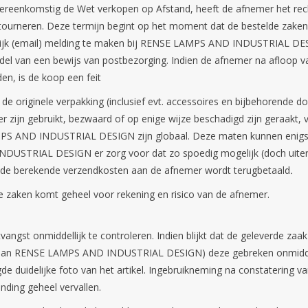
vereenkomstig de Wet verkopen op Afstand, heeft de afnemer het rec
ourneren. Deze termijn begint op het moment dat de bestelde zaken 
ftelijk (email) melding te maken bij RENSE LAMPS AND INDUSTRIAL DE
iddel van een bewijs van postbezorging. Indien de afnemer na afloop 
, is de koop een feit
de originele verpakking (inclusief evt. accessoires en bijbehorende d
zijn gebruikt, bezwaard of op enige wijze beschadigd zijn geraakt, ver
PS AND INDUSTRIAL DESIGN zijn globaal. Deze maten kunnen enigszi
NDUSTRIAL DESIGN er zorg voor dat zo spoedig mogelijk (doch uiter
ef de berekende verzendkosten aan de afnemer wordt terugbetaald
.
e zaken komt geheel voor rekening en risico van de afnemer.
vangst onmiddellijk te controleren. Indien blijkt dat de geleverde zaak
 aan RENSE LAMPS AND INDUSTRIAL DESIGN) deze gebreken onmiddelli
uidelijke foto van het artikel. Ingebruikneming na constatering va
nding geheel vervallen.