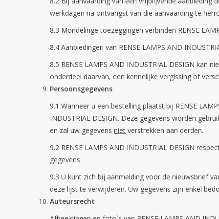
8.2 Bij aanvaarding van een vrijblijvende aanbiedi
werkdagen na ontvangst van die aanvaarding te herro
8.3 Mondelinge toezeggingen verbinden RENSE LAMPS 
8.4 Aanbiedingen van RENSE LAMPS AND INDUSTRIAL 
8.5 RENSE LAMPS AND INDUSTRIAL DESIGN kan niet aa
onderdeel daarvan, een kennelijke vergissing of versch
Persoonsgegevens
9.1 Wanneer u een bestelling plaatst bij RENSE 
INDUSTRIAL DESIGN. Deze gegevens worden gebruikt
en zal uw gegevens
niet
verstrekken aan derden.
9.2 RENSE LAMPS AND INDUSTRIAL DESIGN respecteert 
gegevens.
9.3 U kunt zich bij aanmelding voor de nieuwsbrief 
deze lijst te verwijderen. Uw gegevens zijn enkel bed
Auteursrecht
Afbeeldingen en foto`s van RENSE LAMPS AND INDU