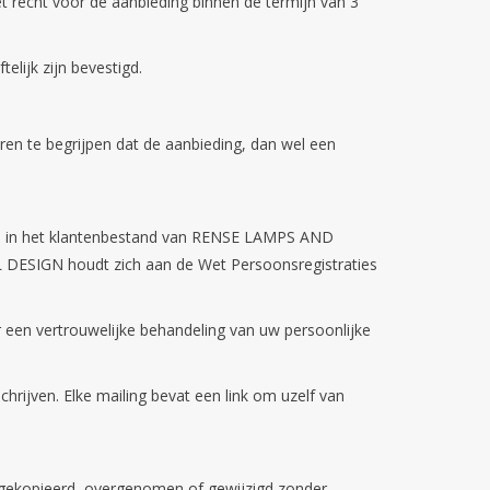
recht voor de aanbieding binnen de termijn van 3
lijk zijn bevestigd.
 te begrijpen dat de aanbieding, dan wel een
 in het klantenbestand van RENSE LAMPS AND
DESIGN houdt zich aan de Wet Persoonsregistraties
een vertrouwelijke behandeling van uw persoonlijke
rijven. Elke mailing bevat een link om uzelf van
ekopieerd, overgenomen of gewijzigd zonder