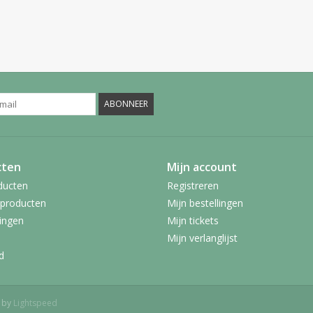
ABONNEER
cten
Mijn account
ducten
Registreren
producten
Mijn bestellingen
ingen
Mijn tickets
Mijn verlanglijst
d
d by
Lightspeed