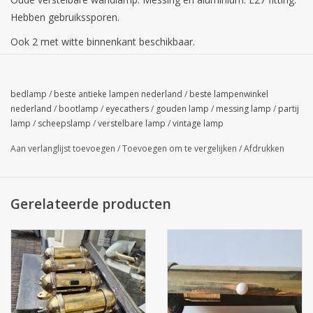
Hebben gebruikssporen.
Ook 2 met witte binnenkant beschikbaar.
In samenspraak wordt de bedrading toegevoegd.
Meerdere beschikbaar.
bedlamp
/
beste antieke lampen nederland
/
beste lampenwinkel
nederland
/
bootlamp
/
eyecathers
/
gouden lamp
/
messing lamp
/
partij
Extra vragen:
lamp
/
scheepslamp
/
verstelbare lamp
/
vintage lamp
0645152211
Aan verlanglijst toevoegen
/
Toevoegen om te vergelijken
/
Afdrukken
Gerelateerde producten