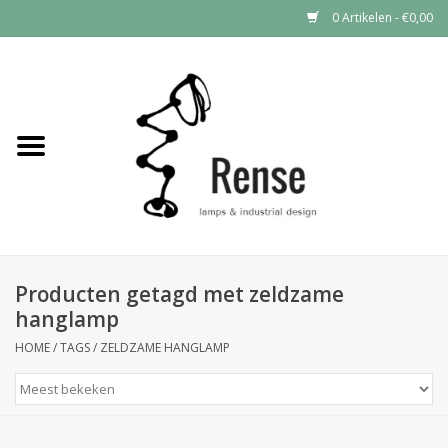
0 Artikelen - €0,00
Home
Industrial lamps
Vintage lamps
Industrial clocks
Producten getagd met zeldzame
hanglamp
HOME
/
TAGS
/
ZELDZAME HANGLAMP