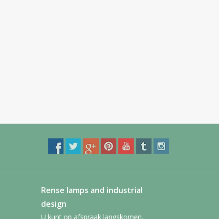
Rense lamps and industrial
design
U kunt op afspraak langskomen.