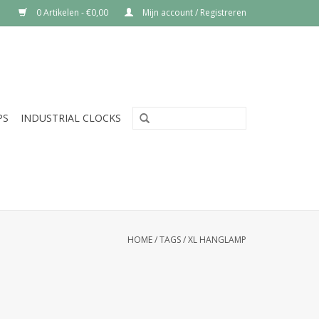
0 Artikelen - €0,00
Mijn account / Registreren
PS
INDUSTRIAL CLOCKS
HOME
/
TAGS
/
XL HANGLAMP