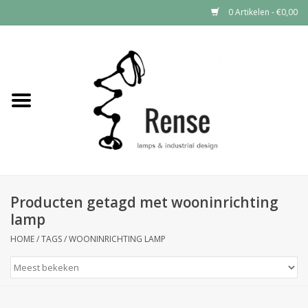
0 Artikelen - €0,00
Home
Industrial lamps
Vintage lamps
Industrial clocks
Producten getagd met wooninrichting
lamp
HOME
/
TAGS
/
WOONINRICHTING LAMP