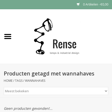
0 Artikelen - €0,00
Home
Industrial lamps
Vintage lamps
Industrial clocks
Producten getagd met wannahaves
HOME
/
TAGS
/
WANNAHAVES
Geen producten gevonden!...