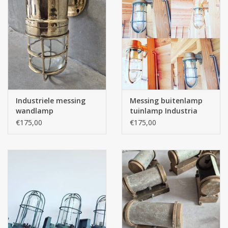
Industriele messing
Messing buitenlamp
wandlamp
tuinlamp Industria
scheepslamp
Rotterdam
€175,00
€175,00
tuinlampen