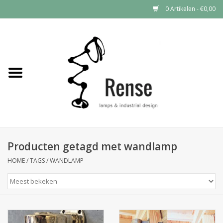
0 Artikelen - €0,00
Home
Industrial lamps
Vintage lamps
Industrial clocks
Producten getagd met wandlamp
HOME
/
TAGS
/
WANDLAMP