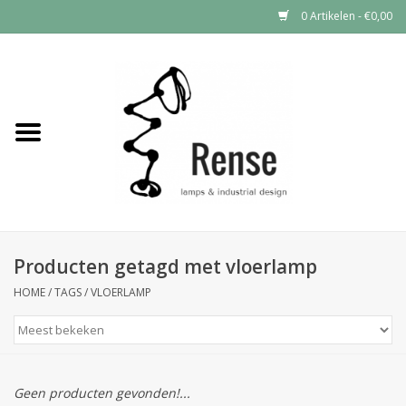
0 Artikelen - €0,00
Home
Industrial lamps
Vintage lamps
Industrial clocks
Producten getagd met vloerlamp
HOME
/
TAGS
/
VLOERLAMP
Geen producten gevonden!...