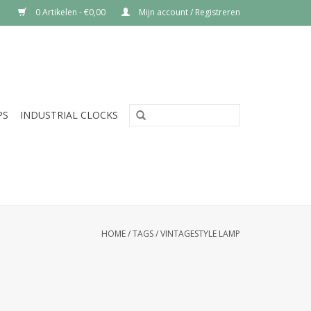
0 Artikelen - €0,00
Mijn account / Registreren
PS
INDUSTRIAL CLOCKS
HOME
/
TAGS
/
VINTAGESTYLE LAMP