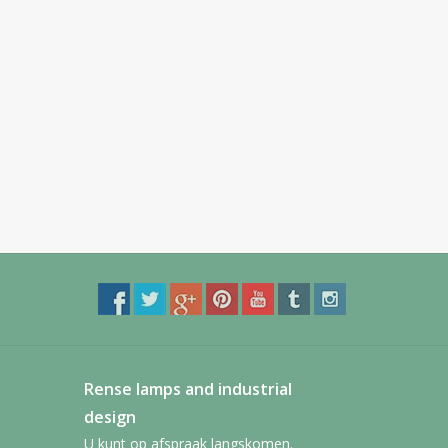
Rense lamps and industrial
design
U kunt op afspraak langskomen.