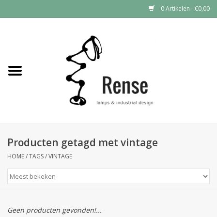
0 Artikelen - €0,00
Home
Industrial lamps
Vintage lamps
Industrial clocks
Producten getagd met vintage
HOME
/
TAGS
/
VINTAGE
Geen producten gevonden!...