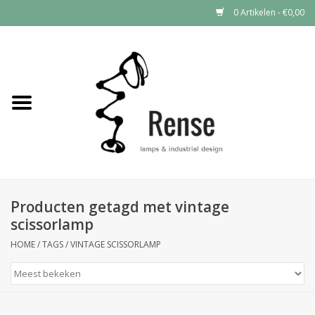
0 Artikelen - €0,00
Home
Industrial lamps
Vintage lamps
Industrial clocks
Producten getagd met vintage
scissorlamp
HOME
/
TAGS
/
VINTAGE SCISSORLAMP