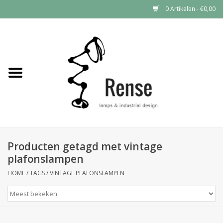
0 Artikelen - €0,00
Home
Industrial lamps
Vintage lamps
Industrial clocks
Producten getagd met vintage
plafonslampen
HOME
/
TAGS
/
VINTAGE PLAFONSLAMPEN