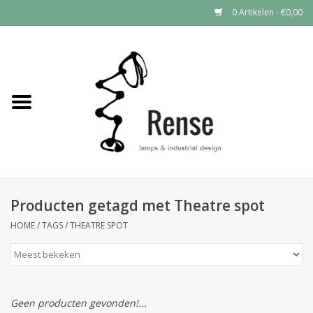
0 Artikelen - €0,00
Home
Industrial lamps
Vintage lamps
Industrial clocks
Producten getagd met Theatre spot
HOME
/
TAGS
/
THEATRE SPOT
Geen producten gevonden!...