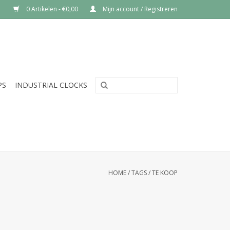
0 Artikelen - €0,00
Mijn account / Registreren
PS
INDUSTRIAL CLOCKS
HOME
/
TAGS
/
TE KOOP