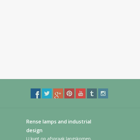
Rense lamps and industrial
design
U kunt op afspraak langskomen.