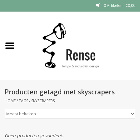
0 Artikelen - €0,00
Home
Industrial lamps
Vintage lamps
Industrial clocks
Producten getagd met skyscrapers
HOME
/
TAGS
/
SKYSCRAPERS
Geen producten gevonden!...