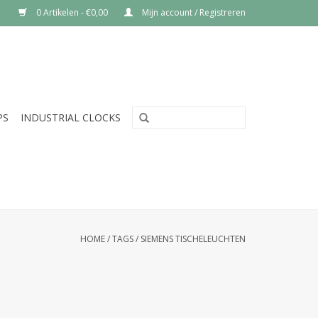
0 Artikelen - €0,00
Mijn account / Registreren
PS
INDUSTRIAL CLOCKS
HOME
/
TAGS
/
SIEMENS TISCHELEUCHTEN