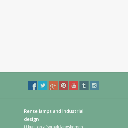
Rense lamps and industrial
design
U kunt op afspraak langskomen.