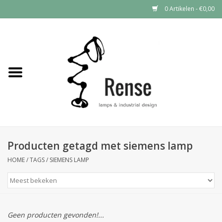
0 Artikelen - €0,00
Home
Industrial lamps
Vintage lamps
Industrial clocks
Producten getagd met siemens lamp
HOME
/
TAGS
/
SIEMENS LAMP
Geen producten gevonden!...