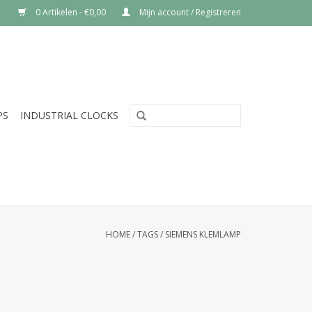
0 Artikelen - €0,00
Mijn account / Registreren
PS
INDUSTRIAL CLOCKS
HOME
/
TAGS
/
SIEMENS KLEMLAMP