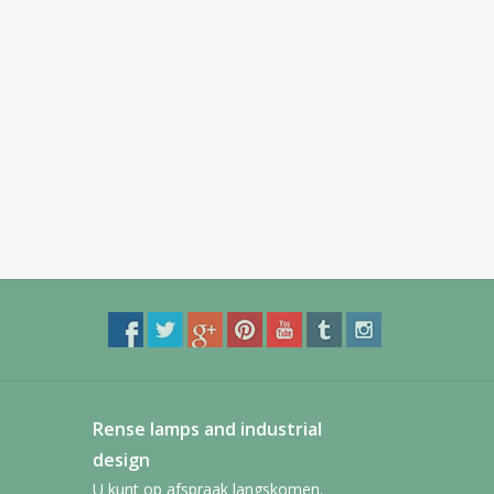
Rense lamps and industrial
design
U kunt op afspraak langskomen.