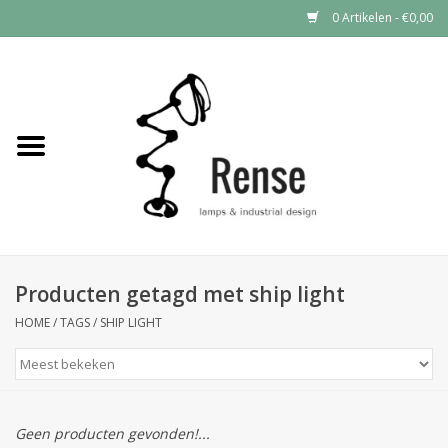
0 Artikelen - €0,00
Home
Industrial lamps
Vintage lamps
Industrial clocks
Producten getagd met ship light
HOME
/
TAGS
/
SHIP LIGHT
Geen producten gevonden!...