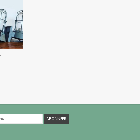
erdam
NKELWAGEN
e
ABONNEER