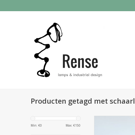
Producten getagd met schaa
Cast iron outside li
gietijzeren buite
Min: €
0
Max: €
150
E27 socket / E27 