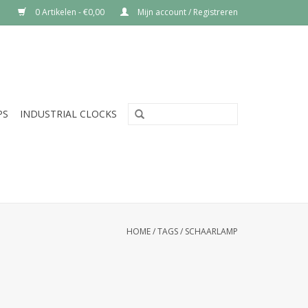
0 Artikelen - €0,00
Mijn account / Registreren
PS
INDUSTRIAL CLOCKS
HOME
/
TAGS
/
SCHAARLAMP