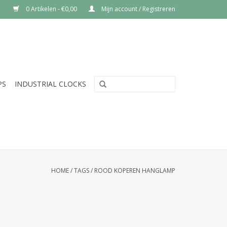
0 Artikelen - €0,00
Mijn account / Registreren
PS
INDUSTRIAL CLOCKS
HOME
/
TAGS
/
ROOD KOPEREN HANGLAMP