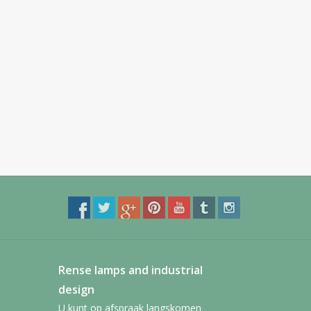
Rense lamps and industrial
design
U kunt op afspraak langskomen.