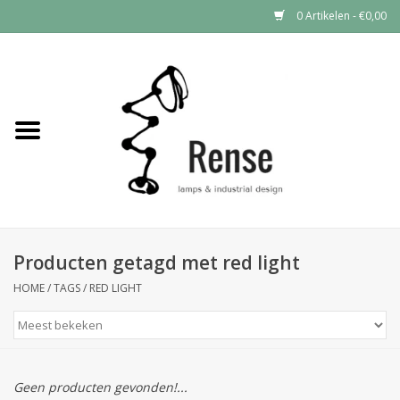
0 Artikelen - €0,00
Home
Industrial lamps
Vintage lamps
Industrial clocks
Producten getagd met red light
HOME
/
TAGS
/
RED LIGHT
Geen producten gevonden!...