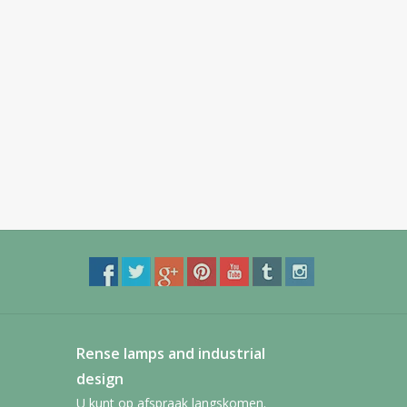
Rense lamps and industrial
design
U kunt op afspraak langskomen.