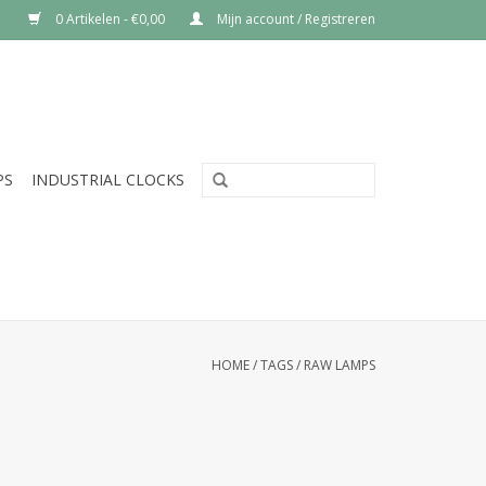
0 Artikelen - €0,00
Mijn account / Registreren
PS
INDUSTRIAL CLOCKS
HOME
/
TAGS
/
RAW LAMPS