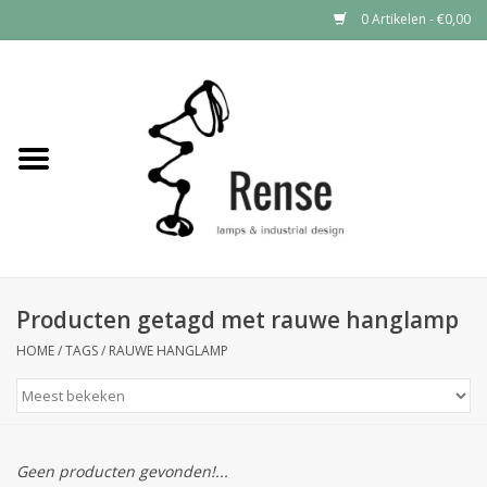
0 Artikelen - €0,00
Home
Industrial lamps
Vintage lamps
Industrial clocks
Producten getagd met rauwe hanglamp
HOME
/
TAGS
/
RAUWE HANGLAMP
Geen producten gevonden!...