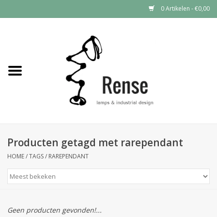
0 Artikelen - €0,00
Home
Industrial lamps
Vintage lamps
Industrial clocks
Producten getagd met rarependant
HOME
/
TAGS
/
RAREPENDANT
Geen producten gevonden!...