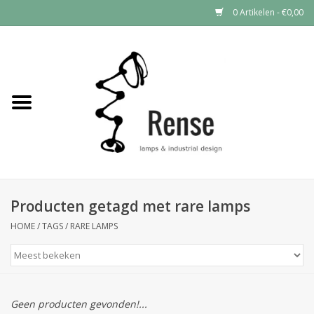
0 Artikelen - €0,00
Home
Industrial lamps
Vintage lamps
Industrial clocks
Producten getagd met rare lamps
HOME
/
TAGS
/
RARE LAMPS
Geen producten gevonden!...