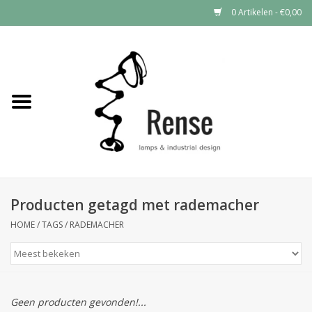
0 Artikelen - €0,00
Home
Industrial lamps
Vintage lamps
Industrial clocks
Producten getagd met rademacher
HOME
/
TAGS
/
RADEMACHER
Geen producten gevonden!...