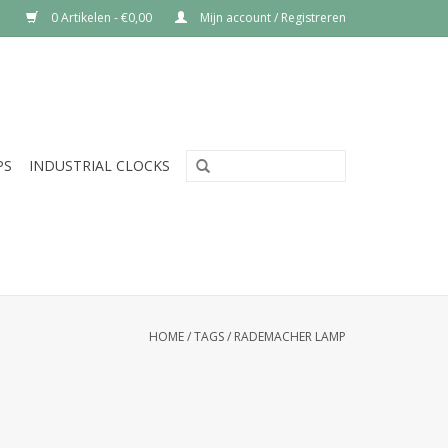
0 Artikelen - €0,00
Mijn account / Registreren
PS
INDUSTRIAL CLOCKS
HOME
/
TAGS
/
RADEMACHER LAMP