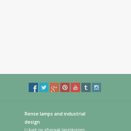
Rense lamps and industrial
design
U kunt op afspraak langskomen.