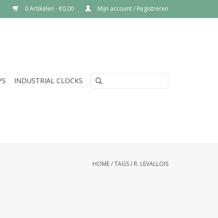
0 Artikelen - €0,00
Mijn account / Registreren
PS
INDUSTRIAL CLOCKS
HOME
/
TAGS
/
R. LEVALLOIS