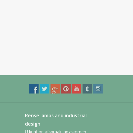
Rense lamps and industrial
design
U kunt op afspraak langskomen.