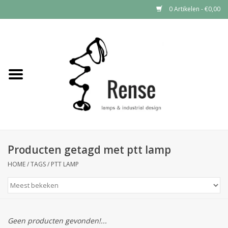
0 Artikelen - €0,00
Home
Industrial lamps
Vintage lamps
Industrial clocks
Producten getagd met ptt lamp
HOME
/
TAGS
/
PTT LAMP
Geen producten gevonden!...