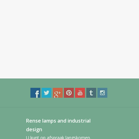
Rense lamps and industrial
design
U kunt op afspraak langskomen.