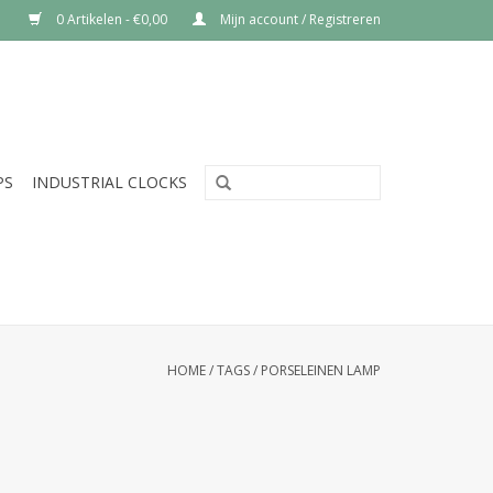
0 Artikelen - €0,00
Mijn account / Registreren
PS
INDUSTRIAL CLOCKS
HOME
/
TAGS
/
PORSELEINEN LAMP