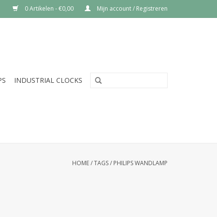
0 Artikelen - €0,00
Mijn account / Registreren
PS
INDUSTRIAL CLOCKS
HOME
/
TAGS
/
PHILIPS WANDLAMP