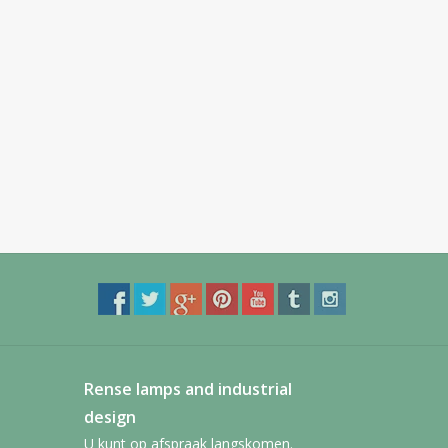
Rense lamps and industrial
design
U kunt op afspraak langskomen.