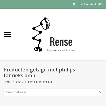
0 Artikelen - €0,00
Home
Industrial lamps
Vintage lamps
Industrial clocks
Producten getagd met philips
fabriekslamp
HOME
/
TAGS
/
PHILIPS FABRIEKSLAMP