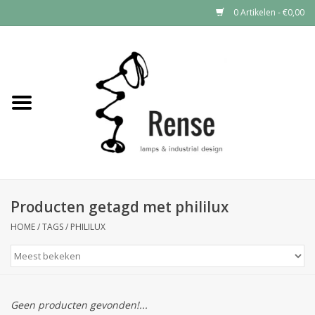
0 Artikelen - €0,00
Home
Industrial lamps
Vintage lamps
Industrial clocks
Producten getagd met phililux
HOME
/
TAGS
/
PHILILUX
Geen producten gevonden!...