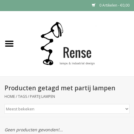
0 Artikelen - €0,00
Home
Industrial lamps
Vintage lamps
Industrial clocks
Producten getagd met partij lampen
HOME
/
TAGS
/
PARTIJ LAMPEN
Geen producten gevonden!...