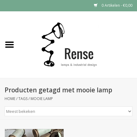
0 Artikelen - €0,00
Home
Industrial lamps
Vintage lamps
Industrial clocks
Producten getagd met mooie lamp
HOME
/
TAGS
/
MOOIE LAMP