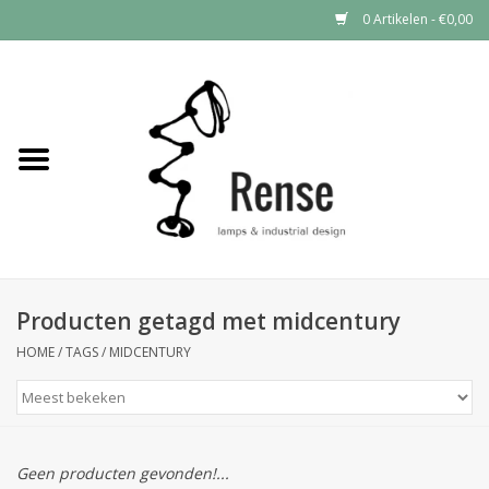
0 Artikelen - €0,00
Home
Industrial lamps
Vintage lamps
Industrial clocks
Producten getagd met midcentury
HOME
/
TAGS
/
MIDCENTURY
Geen producten gevonden!...