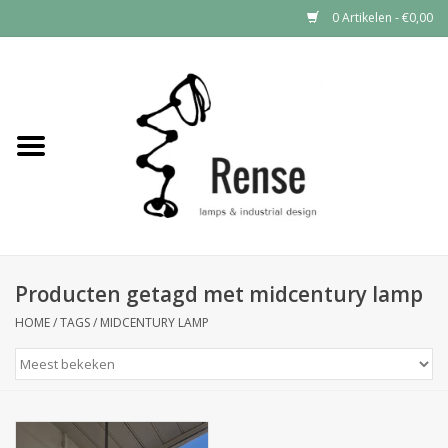
0 Artikelen - €0,00
Home
Industrial lamps
Vintage lamps
Industrial clocks
Producten getagd met midcentury lamp
HOME
/
TAGS
/
MIDCENTURY LAMP