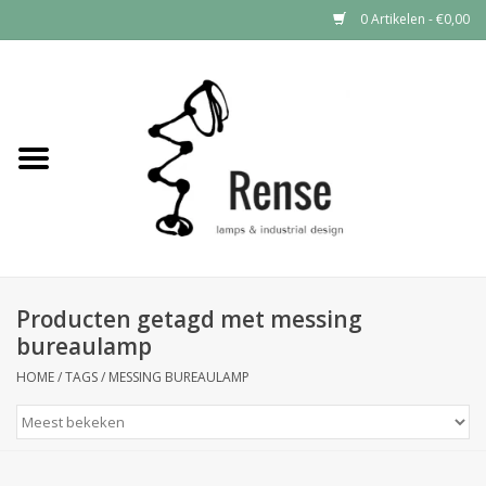
0 Artikelen - €0,00
Home
Industrial lamps
Vintage lamps
Industrial clocks
Producten getagd met messing
bureaulamp
HOME
/
TAGS
/
MESSING BUREAULAMP