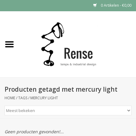
0 Artikelen - €0,00
Home
Industrial lamps
Vintage lamps
Industrial clocks
Producten getagd met mercury light
HOME
/
TAGS
/
MERCURY LIGHT
Geen producten gevonden!...