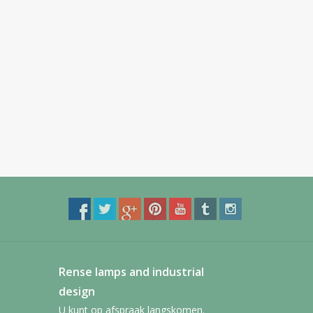
Rense lamps and industrial
design
U kunt op afspraak langskomen.