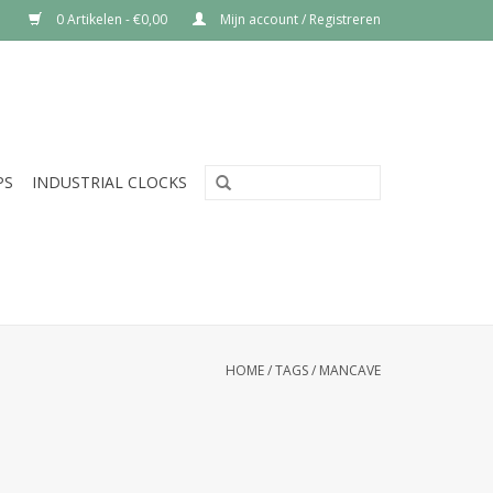
0 Artikelen - €0,00
Mijn account / Registreren
PS
INDUSTRIAL CLOCKS
HOME
/
TAGS
/
MANCAVE