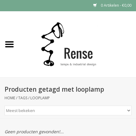
0 Artikelen - €0,00
Home
Industrial lamps
Vintage lamps
Industrial clocks
Producten getagd met looplamp
HOME
/
TAGS
/
LOOPLAMP
Geen producten gevonden!...