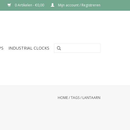
0 Artikelen - €0,00
Mijn account / Registreren
PS
INDUSTRIAL CLOCKS
HOME
/
TAGS
/
LANTAARN