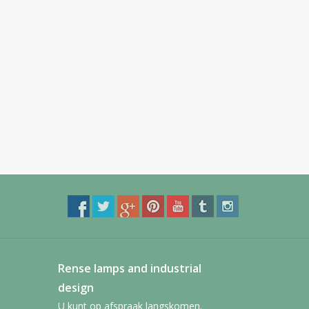
Rense lamps and industrial
design
U kunt op afspraak langskomen.