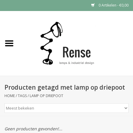
0 Artikelen - €0,00
Home
Industrial lamps
Vintage lamps
Industrial clocks
Producten getagd met lamp op driepoot
HOME
/
TAGS
/
LAMP OP DRIEPOOT
Geen producten gevonden!...