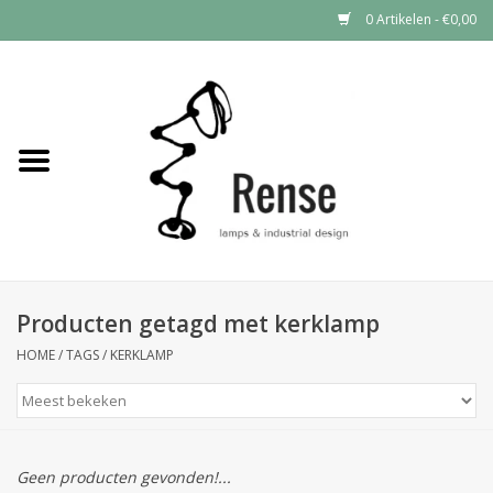
0 Artikelen - €0,00
Home
Industrial lamps
Vintage lamps
Industrial clocks
Producten getagd met kerklamp
HOME
/
TAGS
/
KERKLAMP
Geen producten gevonden!...