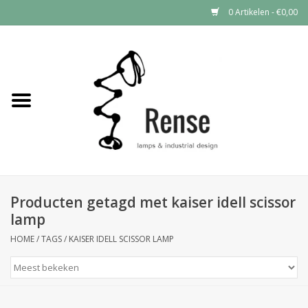
0 Artikelen - €0,00
Home
Industrial lamps
Vintage lamps
Industrial clocks
Producten getagd met kaiser idell scissor
lamp
HOME
/
TAGS
/
KAISER IDELL SCISSOR LAMP