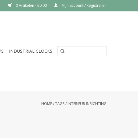
0 Artikelen - €0,00
Mijn account / Registreren
PS
INDUSTRIAL CLOCKS
HOME
/
TAGS
/
INTERIEUR INRICHTING