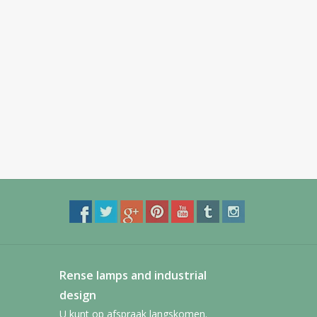
Rense lamps and industrial
design
U kunt op afspraak langskomen.